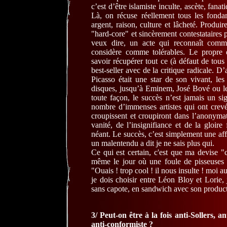
c’est d’être islamiste inculte, ascète, fana
Là, on récuse réellement tous les fonda
argent, raison, culture et lâcheté. Produi
"hard-core" et sincèrement contestataires pu
veux dire, un acte qui reconnaît comme
considère comme tolérables. Le propre 
savoir récupérer tout ce (à défaut de tous
best-seller avec de la critique radicale. D
Picasso était une star de son vivant, le
disques, jusqu’à Eminem, José Bové ou le
toute façon, le succès n’est jamais un si
nombre d’immenses artistes qui ont crevé
croupissent et croupiront dans l’anonymat
vanité, de l’insignifiance et de la gloire 
néant. Le succès, c’est simplement une aff
un malentendu a dit je ne sais plus qui.
Ce qui est certain, c'est que ma devise "c
même le jour où une foule de pisseuses e
"Ouais ! trop cool ! il nous insulte ! moi a
je dois choisir entre Léon Bloy et Lorie, 
sans capote, en sandwich avec son product
3/ Peut-on être à la fois anti-Sollers, a
anti-conformiste ?