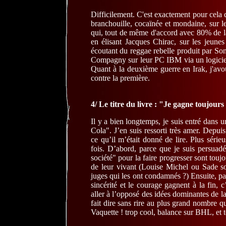
Difficilement. C'est exactement pour cela q
branchouille, cocaïnée et mondaine, sur le
qui, tout de même d'accord avec 80% de la
en élisant Jacques Chirac, sur les jeunes
écoutant du reggae rebelle produit par So
Compagny sur leur PC IBM via un logiciel
Quant à la deuxième guerre en Irak, j'avoue
contre la première.
4/ Le titre du livre : "Je gagne toujour
Il y a bien longtemps, je suis entré dans 
Cola". J’en suis ressorti très amer. Depui
ce qu’il m’était donné de lire. Plus séri
fois. D’abord, parce que je suis persuadé
société" pour la faire progresser sont tou
de leur vivant (Louise Michel ou Sade so
juges qui les ont condamnés ?) Ensuite, par
sincérité et le courage gagnent à la fin, c
aller à l’opposé des idées dominantes de la 
fait dire sans rire au plus grand nombre q
Vaquette ! trop cool, balance sur BHL, et te