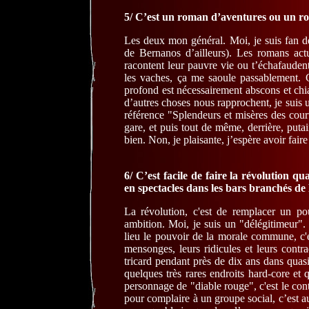
5/ C’est un roman d’aventures ou un ro
Les deux mon général. Moi, je suis fan 
de Bernanos d’ailleurs). Les romans actu
racontent leur pauvre vie ou t’échafaudent 
les vaches, ça me saoule passablement. 
profond est nécessairement abscons et chian
d’autres choses nous rapprochent, je suis 
référence "Splendeurs et misères des cou
gare, et puis tout de même, derrière, putai
bien. Non, je plaisante, j’espère avoir fa
6/ C’est facile de faire la révolution q
en spectacles dans les bars branchés de 
La révolution, c'est de remplacer un p
ambition. Moi, je suis un "délégitimeur". 
lieu le pouvoir de la morale commune, c'e
mensonges, leurs ridicules et leurs contra
tricard pendant près de dix ans dans quas
quelques très rares endroits hard-core et
personnage de "diable rouge", c'est le co
pour complaire à un groupe social, c’est au